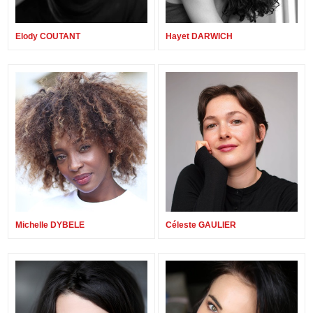
Elody COUTANT
Hayet DARWICH
Michelle DYBELE
Céleste GAULIER