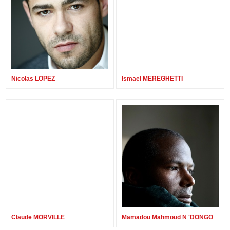
Nicolas LOPEZ
Ismael MEREGHETTI
Claude MORVILLE
Mamadou Mahmoud N 'DONGO