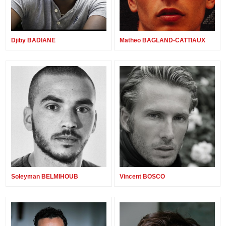
Djiby BADIANE
Matheo BAGLAND-CATTIAUX
Soleyman BELMIHOUB
Vincent BOSCO