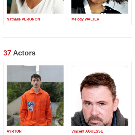
Nathalie VERGNON
Melody WALTER
37
Actors
AYRTON
Vincent AGUESSE