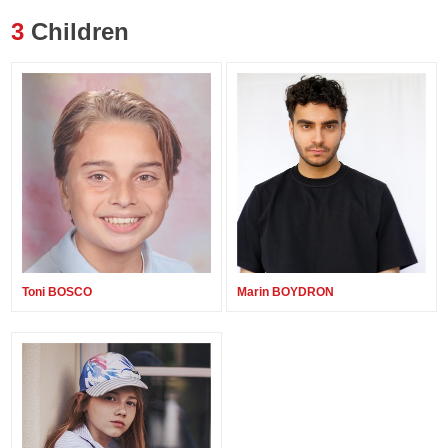
3
Children
Toni BOSCO
Marin BOYDRON