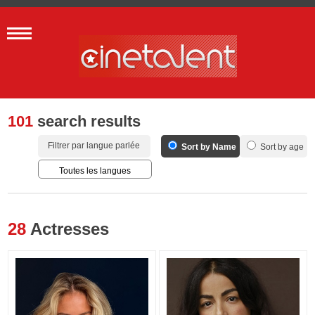
101
search results
Filtrer par langue parlée
Sort by Name
Sort by age
Toutes les langues
Français
Anglais
28
Actresses
Espagnol
Allemand
Arabe
Italien
Portugais