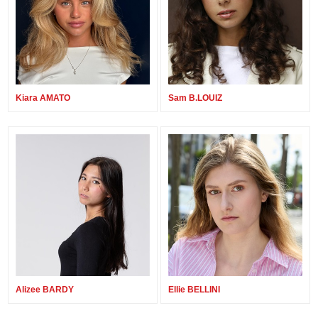
Hébreu
Russe
Latin
Toutes les langues
Kiara AMATO
Sam B.LOUIZ
Alizee BARDY
Ellie BELLINI