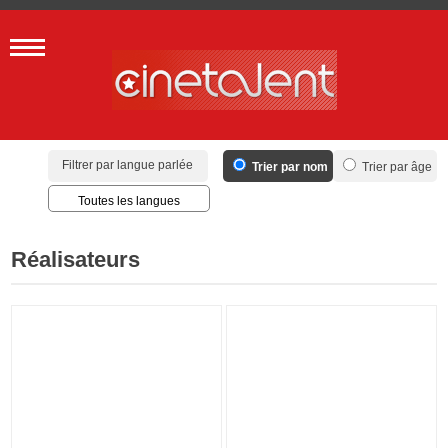
Filtrer par langue parlée
Trier par nom
Trier par âge
Toutes les langues
Français
Anglais
Réalisateurs
Espagnol
Allemand
Toutes les langues