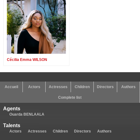
Cécilia Emma WILSON
Accueil
Actors
Actresses
Children
Directors
Authors
Complete list
Agents
Ouarda BENLAALA
Talents
Actors
Actresses
Children
Directors
Authors