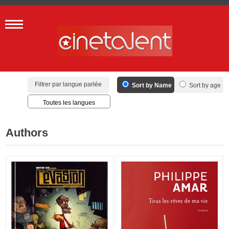
Filtrer par langue parlée
Sort by Name
Sort by age
Toutes les langues
Français
Anglais
Authors
Espagnol
Allemand
Arabe
Toutes les langues