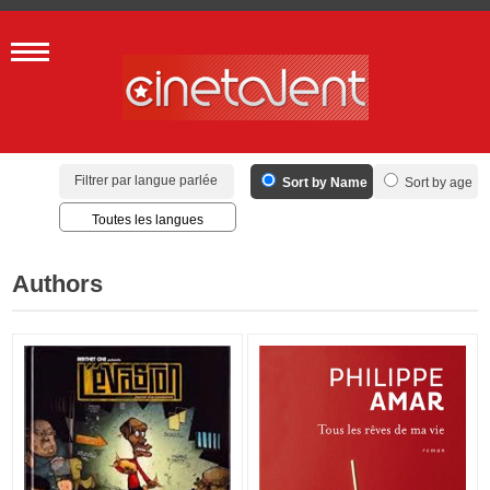
Filtrer par langue parlée
Sort by Name
Sort by age
Toutes les langues
Français
Anglais
Authors
Espagnol
Allemand
Arabe
Toutes les langues