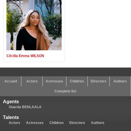
Cécilia Emma WILSON
Accueil
Actors
Actresses
Children
Directors
Authors
Complete list
Agents
Ouarda BENLAALA
Talents
Actors
Actresses
Children
Directors
Authors