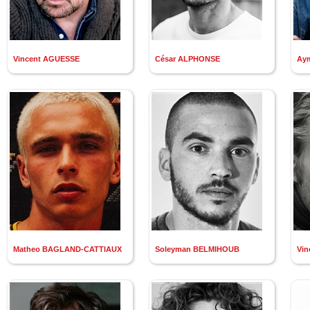
Russe
Latin
Toutes les langues
Vincent AGUESSE
César ALPHONSE
Aym
Matheo BAGLAND-CATTIAUX
Soleyman BELMIHOUB
Vi