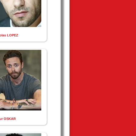
olas LOPEZ
tur OSKAR