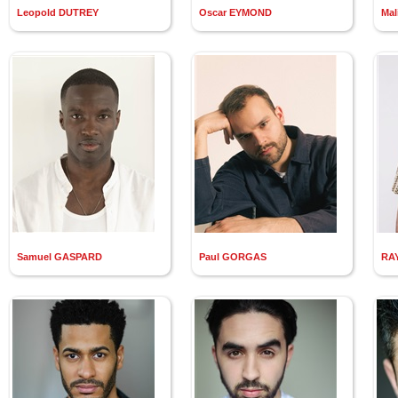
Leopold DUTREY
Oscar EYMOND
Mal
Samuel GASPARD
Paul GORGAS
RA