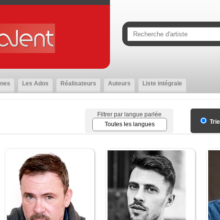
nes
Les Ados
Réalisateurs
Auteurs
Liste intégrale
Filtrer par langue parlée
Tri
Toutes les langues
Français
Anglais
Espagnol
Allemand
Italien
Portugais
Arabe