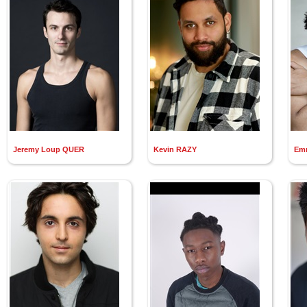
Jeremy Loup QUER
Kevin RAZY
Em