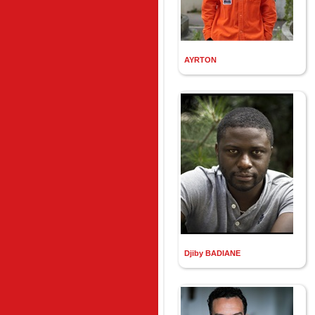
AYRTON
Djiby BADIANE