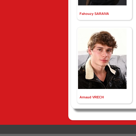
Fahouzy SARAIVA
Arnaud VRECH