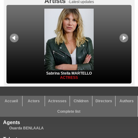
Artists
-Latest updates
Sabrina Stella MARTELLO
ACTRESS
Accueil
Actors
Actresses
Children
Directors
Authors
Complete list
Agents
Ouarda BENLAALA