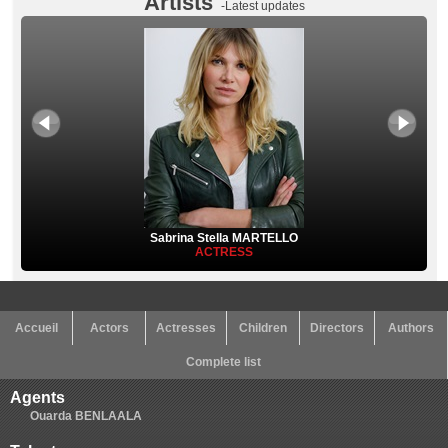
Artists
-Latest updates
Sabrina Stella MARTELLO
ACTRESS
Accueil
Actors
Actresses
Children
Directors
Authors
Complete list
Agents
Ouarda BENLAALA