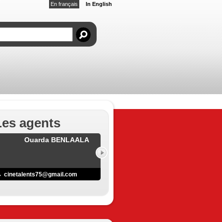
En français
In English
Les agents
Ouarda BENLAALA
cinetalents75@gmail.com