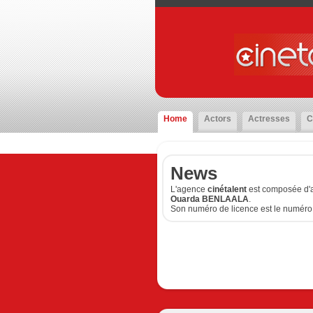
Home
Actors
Actresses
C
News
L'agence
cinétalent
est composée d'a
Ouarda BENLAALA
.
Son numéro de licence est le numéro