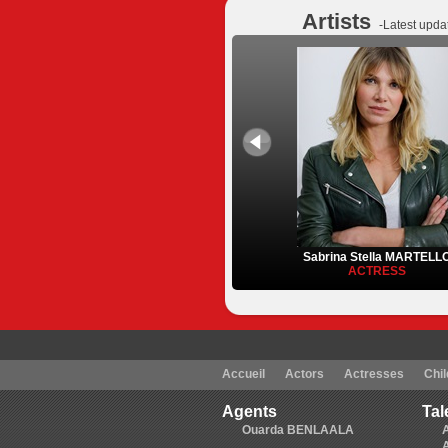
Artists
-Latest upda
Sabrina Stella MARTELL
ACTRESS
Accueil
Actors
Actresses
Chil
Agents
Tal
Ouarda BENLAALA