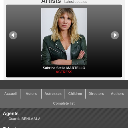
Artists
-Latest updates
Sabrina Stella MARTELLO
ACTRESS
Accueil
Actors
Actresses
Children
Directors
Authors
Complete list
Agents
Ouarda BENLAALA