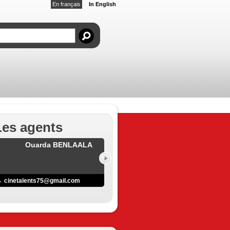
En français
In English
Les agents
Ouarda BENLAALA
cinetalents75@gmail.com