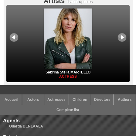
Artists
-Latest updates
Sabrina Stella MARTELLO
ACTRESS
Accueil
Actors
Actresses
Children
Directors
Authors
Complete list
Agents
Ouarda BENLAALA