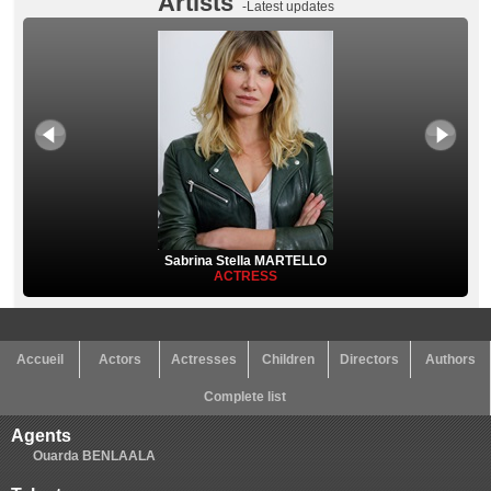
Artists
-Latest updates
Sabrina Stella MARTELLO
ACTRESS
Accueil
Actors
Actresses
Children
Directors
Authors
Complete list
Agents
Ouarda BENLAALA