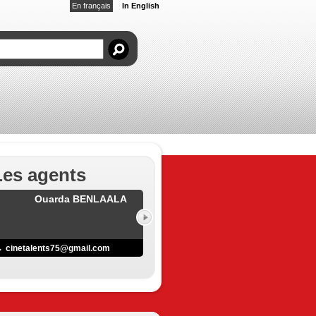
En français
In English
Les agents
Ouarda BENLAALA
cinetalents75@gmail.com