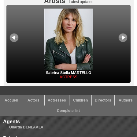
Artists
-Latest updates
Sabrina Stella MARTELLO
ACTRESS
Accueil
Actors
Actresses
Children
Directors
Authors
Complete list
Agents
Ouarda BENLAALA