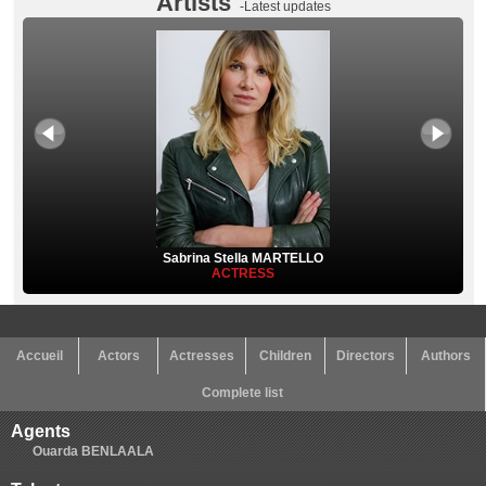
Artists
-Latest updates
Sabrina Stella MARTELLO
ACTRESS
Accueil
Actors
Actresses
Children
Directors
Authors
Complete list
Agents
Ouarda BENLAALA