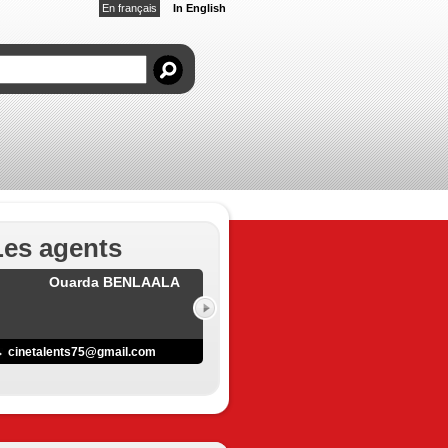
En français
In English
Les agents
Ouarda BENLAALA
cinetalents75@gmail.com