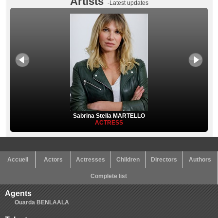
Artists
-Latest updates
Sabrina Stella MARTELLO
ACTRESS
Accueil
Actors
Actresses
Children
Directors
Authors
Complete list
Agents
Ouarda BENLAALA