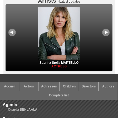
Artists
-Latest updates
Sabrina Stella MARTELLO
ACTRESS
Accueil
Actors
Actresses
Children
Directors
Authors
Complete list
Agents
Ouarda BENLAALA