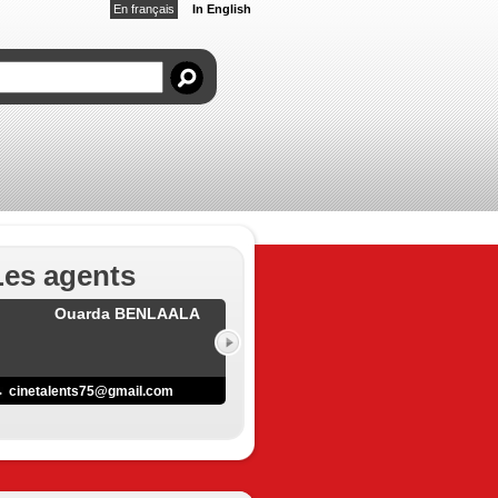
En français
In English
Les agents
Ouarda BENLAALA
cinetalents75@gmail.com