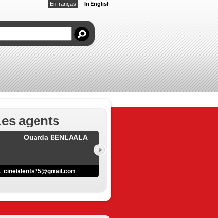
En français
In English
Les agents
Ouarda BENLAALA
cinetalents75@gmail.com