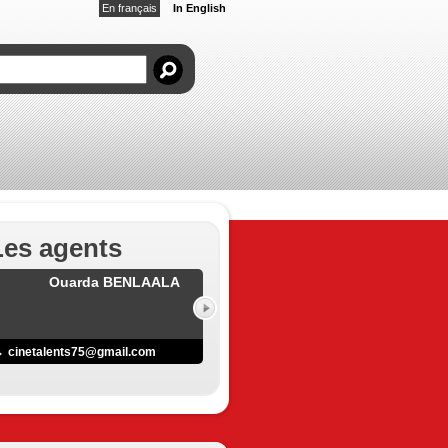
En français
In English
Les agents
Ouarda BENLAALA
cinetalents75@gmail.com