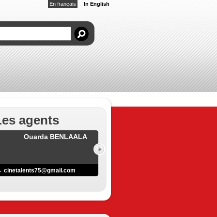
En français
In English
Les agents
Ouarda BENLAALA
cinetalents75@gmail.com