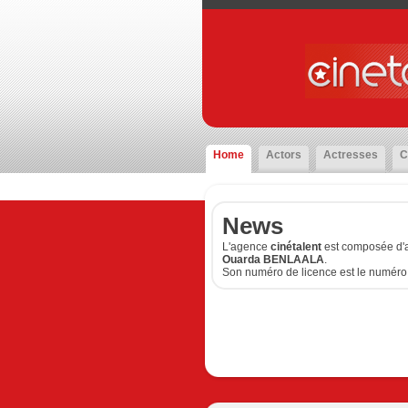
Home
Actors
Actresses
C
News
L'agence
cinétalent
est composée d'a
Ouarda BENLAALA
.
Son numéro de licence est le numéro