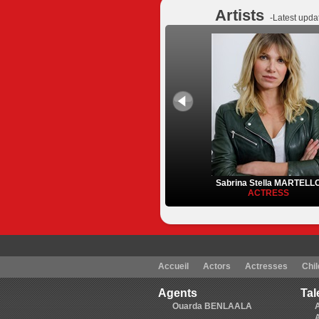
Artists
-Latest upda
Sabrina Stella MARTELL
ACTRESS
Accueil
Actors
Actresses
Chil
Agents
Tal
Ouarda BENLAALA