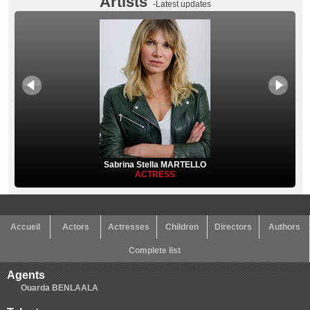
Artists
-Latest updates
Sabrina Stella MARTELLO
ACTRESS
Accueil
Actors
Actresses
Children
Directors
Authors
Complete list
Agents
Ouarda BENLAALA