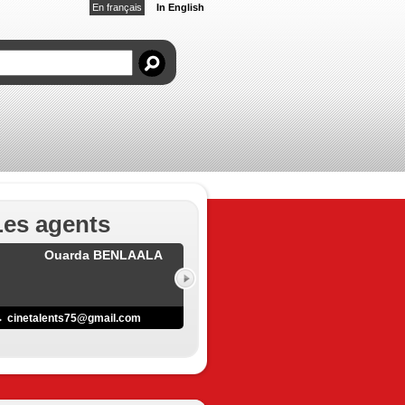
En français
In English
Les agents
Ouarda BENLAALA
cinetalents75@gmail.com