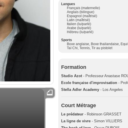
Langues
Français (maternelle)
Anglais (bilingue)
Espagnol (maîtrisé)
Latin (maîtrisé)
Italien (lu/parlé)
Arabe (lu/parlé)
Hébreu (lu/parlé)
Sports
Boxe anglaise, Boxe thailandaise, Equit
Taï Chi, Tennis, Tir au pistolet
Formation
Studio Azot
- Professeur Anastase RO
Ecole française d'improvisation
- Pro
Stella Adler Academy
- Los Angeles
Court Métrage
Le prédateur
- Robinson GRASSET
La ligne de vivre
- Simon VILLIERS
The book of love
- Oscar DUBOIS