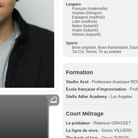
Langues
Français (maternelle)
Anglais (bilingue)
Espagnol (maîtrisé)
Latin (maîtrisé)
Italien (lu/parlé)
Arabe (lu/parlé)
Hébreu (lu/parlé)
Sports
Boxe anglaise, Boxe thailandaise, Equit
Taï Chi, Tennis, Tir au pistolet
Formation
Studio Azot
- Professeur Anastase RO
Ecole française d'improvisation
- Pro
Stella Adler Academy
- Los Angeles
Court Métrage
Le prédateur
- Robinson GRASSET
La ligne de vivre
- Simon VILLIERS
The book of love
- Oscar DUBOIS