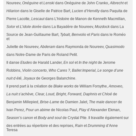
Noureev,
Onéguine
et
Lenski
dans Onéguine de John Cranko,
Albrecht
et
Hilarion
dans le Giselle de Patrice Bart,
Lucien d’Hervilly
dans Paquita de
Pierre Lacotte,
Lescaut
dans L’histoire de Manon de Kenneth Macmillan,
Solor
et
L’idole dorée
dans La Bayadère de Noureev,
Mozdock
dans
La
Source de Jean-Guillaume Bart,
Tybalt, Benvolio
et
Paris
dans le Roméo
et
Juliette de Noureev,
Abderam
dans Raymonda de Noureev,
Quasimodo
dans Notre-Dame de Paris de Roland Petit.
Il danse
Etudes
de Harald Lander,
En sol
et
In the night
de Jerome
Robbins,
Violin concerto
,
Who Cares ?, Ballet Imperial, Le songe d’une
nuit d été, Joyaux
de Georges Balanchine.
Il prend part à la création de
Blake works
de William Forsythe,
Amoveo,
La nuit s’achève, Clear, Loud, Bright, Forward, Daphnis et Chloé
de
Benjamin Millepied,
Brise-Lame
de Damien Jalet,
The male dancer
de
Ivan Perez,
Pour un abime
de Nicolas Paul,
Play
d’Alexander Ekman,
Season’s canon
et
Body and soul
de Crystal Pite. Il travaille également sur
des entrées au répertoire et des reprises,
Rain
et
Drumming
d’Anne
Teresa