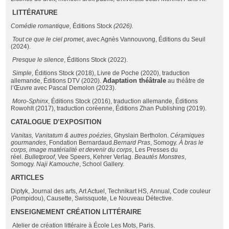
LITTÉRATURE
Com
é
die romantique,
Éditions Stock
(2026).
Tout ce que le ciel promet
, avec Agnès Vannouvong, Éditions du Seuil
(2024).
Presque le silence
, Éditions Stock (2022).
Simple
, Éditions Stock (2018), Livre de Poche (2020), traduction
Adaptation th
éâ
trale
allemande, Éditions DTV (2020).
au théâtre de
l’Œuvre avec Pascal Demolon (2023).
Moro-Sphinx
, Éditions Stock (2016), traduction allemande, Éditions
Rowohlt (2017), traduction coréenne, Éditions Zhan Publishing (2019).
CATALOGUE D
’
EXPOSITION
Vanitas, Vanitatum & autres po
é
zies
, Ghyslain Bertholon.
C
é
ramiques
gourmandes
, Fondation Bernardaud.
Bernard Pras
, Somogy.
À
bras le
corps, image mat
é
rialit
é
et devenir du corps
, Les Presses du
réel.
Bulletproof
, Vee Speers, Kehrer Verlag.
Beaut
é
s Monstres
,
Somogy.
Naji Kamouche
, School Gallery.
ARTICLES
Diptyk, Journal des arts, Art Actuel, Technikart HS, Annual, Code couleur
(Pompidou), Causette, Swissquote, Le Nouveau Détective.
ENSEIGNEMENT CR
É
ATION LITT
É
RAIRE
Atelier de création littéraire à École Les Mots, Paris.