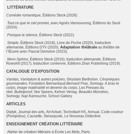
LITTÉRATURE
Com
é
die romantique,
Éditions Stock
(2026).
Tout ce que le ciel promet
, avec Agnès Vannouvong, Éditions du Seuil
(2024).
Presque le silence
, Éditions Stock (2022).
Simple
, Éditions Stock (2018), Livre de Poche (2020), traduction
Adaptation th
éâ
trale
allemande, Éditions DTV (2020).
au théâtre de
l’Œuvre avec Pascal Demolon (2023).
Moro-Sphinx
, Éditions Stock (2016), traduction allemande, Éditions
Rowohlt (2017), traduction coréenne, Éditions Zhan Publishing (2019).
CATALOGUE D
’
EXPOSITION
Vanitas, Vanitatum & autres po
é
zies
, Ghyslain Bertholon.
C
é
ramiques
gourmandes
, Fondation Bernardaud.
Bernard Pras
, Somogy.
À
bras le
corps, image mat
é
rialit
é
et devenir du corps
, Les Presses du
réel.
Bulletproof
, Vee Speers, Kehrer Verlag.
Beaut
é
s Monstres
,
Somogy.
Naji Kamouche
, School Gallery.
ARTICLES
Diptyk, Journal des arts, Art Actuel, Technikart HS, Annual, Code couleur
(Pompidou), Causette, Swissquote, Le Nouveau Détective.
ENSEIGNEMENT CR
É
ATION LITT
É
RAIRE
Atelier de création littéraire à École Les Mots, Paris.