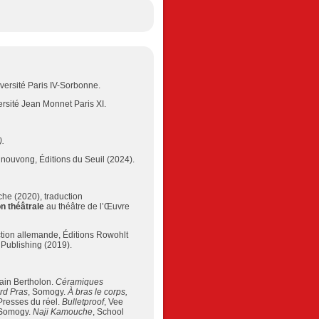
iversité Paris IV-Sorbonne.
versité Jean Monnet Paris XI.
.
nouvong, Éditions du Seuil (2024).
che (2020), traduction
n th
éâ
trale
au théâtre de l’Œuvre
uction allemande, Éditions Rowohlt
 Publishing (2019).
lain Bertholon.
C
é
ramiques
rd Pras
, Somogy.
À
bras le corps,
Presses du réel.
Bulletproof
, Vee
 Somogy.
Naji Kamouche
, School