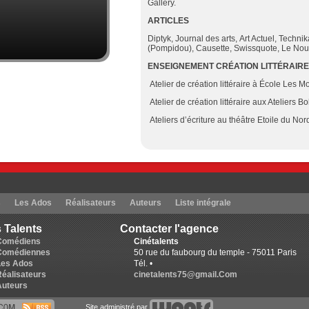
Gallery.
ARTICLES
Diptyk, Journal des arts, Art Actuel, Techn
(Pompidou), Causette, Swissquote, Le Nou
ENSEIGNEMENT CR
É
ATION LITT
É
RAIRE
Atelier de création littéraire à École Les Mo
Atelier de création littéraire aux Ateliers B
Ateliers d’écriture au théâtre Etoile du Nord
s
Les Ados
Réalisateurs
Auteurs
Liste intégrale
 Talents
Contacter l'agence
Comédiens
Cinétalents
Comédiennes
50 rue du faubourg du temple - 75011 Paris
Les Ados
Tél. •
Réalisateurs
cinetalents75@gmail.Com
Auteurs
Site administré par