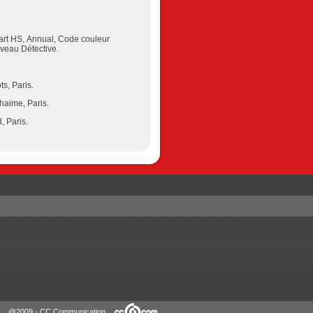
ikart HS, Annual, Code couleur
veau Détective.
ts, Paris.
ohaime, Paris.
, Paris.
@2009 - CC Communication