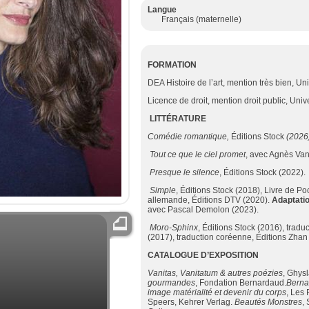
Langue
Français (maternelle)
FORMATION
DEA Histoire de l’art, mention très bien, Un
Licence de droit, mention droit public, Uni
LITTÉRATURE
Com
é
die romantique,
Éditions Stock
(2026)
Tout ce que le ciel promet
, avec Agnès Van
Presque le silence
, Éditions Stock (2022).
Simple
, Éditions Stock (2018), Livre de Po
allemande, Éditions DTV (2020).
Adaptatio
avec Pascal Demolon (2023).
Moro-Sphinx
, Éditions Stock (2016), trad
(2017), traduction coréenne, Éditions Zhan
CATALOGUE D
’
EXPOSITION
Vanitas, Vanitatum & autres po
é
zies
, Ghys
gourmandes
, Fondation Bernardaud.
Berna
image mat
é
rialit
é
et devenir du corps
, Les 
Speers, Kehrer Verlag.
Beaut
é
s Monstres
,