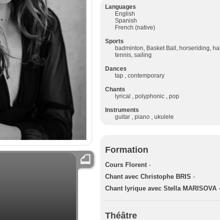
Languages
English
Spanish
French (native)
Sports
badminton, Basket Ball, horseriding, ha
tennis, sailing
Dances
tap , contemporary
Chants
lyrical , polyphonic , pop
Instruments
guitar , piano , ukulele
Formation
Cours Florent
-
Chant avec Christophe BRIS
-
Chant lyrique avec Stella MARISOVA
Théâtre