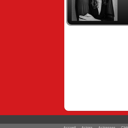
Accueil
Actors
Actresses
Chil