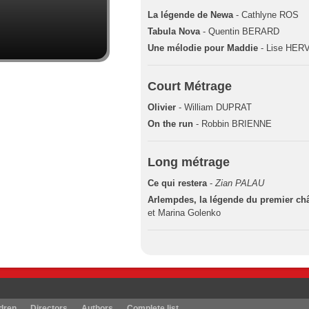
La légende de Newa
- Cathlyne ROS
Tabula Nova
- Quentin BERARD
Une mélodie pour Maddie
- Lise HER
Court Métrage
Olivier
- William DUPRAT
On the run
- Robbin BRIENNE
Long métrage
Ce qui restera
-
Zian PALAU
Arlempdes, la légende du premier châ
et Marina Golenko
dren
Directors
Authors
Complete list