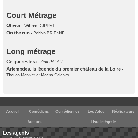
Court Métrage
Olivier
- William DUPRAT
On the run
- Robbin BRIENNE
Long métrage
Ce qui restera
-
Zian PALAU
Arlempdes, la légende du premier château de la Loire
-
Titouan Monnier et Marina Golenko
Accueil
Comédiens
Comédiennes
Les Ados
Réalisateurs
Auteurs
Liste intégrale
Les agents