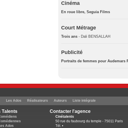
Cinéma
En roue libre, Seguia Films
Court Métrage
Trois ans
- Dali BENSALLAH
Publicité
Portraits de femmes pour Audemars 
s
Les Ados
Réalisateurs
Auteurs
Liste intégrale
 Talents
Contacter l'agence
Comédiens
Cinétalents
Comédiennes
50 rue du faubourg du temple - 75011 Paris
Les Ados
Tél. •