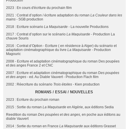
Production
2023 : En cours d'écriture du prochain film
2021 : Contrat d’option / écriture adaptation du roman
La Couleur dans les
mains
- SGB production
2018 : Ecriture scénario
La Maquisarde
- La nouvelle Productions
2017 : Contrat d’option sur le scénario
La Maquisarde
- Production La
chauve Souris
2016 : Contrat d’Option - Ecriture ( en résidence à Alger) du scénario et
adaptation cinématographique du livre
La Maquisarde
- Production
Magouric
2008 - Ecriture et adaptation cinématographique du roman Des poupées
et des anges France 2 et CNC
2007 : Ecriture et adaptation cinématographique du roman D
es poupées
et des anges
- ed. Au Diable Vauvert - Production Flach film
2002 : Réecriture du scénario
Trois étoiles
- Kien production
ROMANS / ESSAI / NOUVELLES
2023 : Ecriture du prochain roman
2015 : Sortie du roman
La Maquisarde
en Algérie, aux éditions Sedia
Reedition du roman
Des poupées et des anges,
en poche aux éditons au
diable Vauvert
2014 : Sortie du roman en France
La Maquisarde
aux éditions Grasset