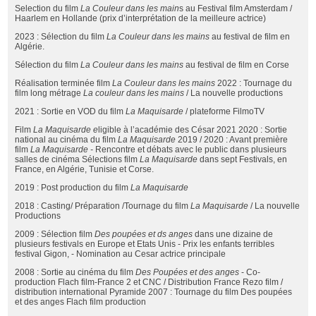
Selection du film
La Couleur dans les main
s au Festival film Amsterdam /
Haarlem en Hollande (prix d’interprétation de la meilleure actrice)
2023 : Sélection du film
La Couleur dans les mains
au festival de film en
Algérie.
Sélection du film
La Couleur dans les mains
au festival de film en Corse
Réalisation terminée film
La Couleur dans les mains
2022 : Tournage du
film long métrage
La couleur dans les mains
/ La nouvelle productions
2021 : Sortie en VOD du film
La Maquisarde
/ plateforme FilmoTV
Film
La Maquisarde e
ligible à l’académie des César 2021 2020 : Sortie
national au cinéma du film
La Maquisarde
2019 / 2020 : Avant première
film
La Maquisarde -
Rencontre et débats avec le public dans plusieurs
salles de cinéma Sélections film
La Maquisarde
dans sept Festivals, en
France, en Algérie, Tunisie et Corse.
2019 : Post production du film
La Maquisarde
2018 : Casting/ Préparation /Tournage du film
La Maquisarde
/ La nouvelle
Productions
2009 : Sélection film
Des poupées et ds anges
dans une dizaine de
plusieurs festivals en Europe et Etats Unis - Prix les enfants terribles
festival Gigon, - Nomination au Cesar actrice principale
2008 : Sortie au cinéma du film
Des Poupées et des anges
- Co-
production Flach film-France 2 et CNC / Distribution France Rezo film /
distribution international Pyramide 2007 : Tournage du film Des poupées
et des anges Flach film production