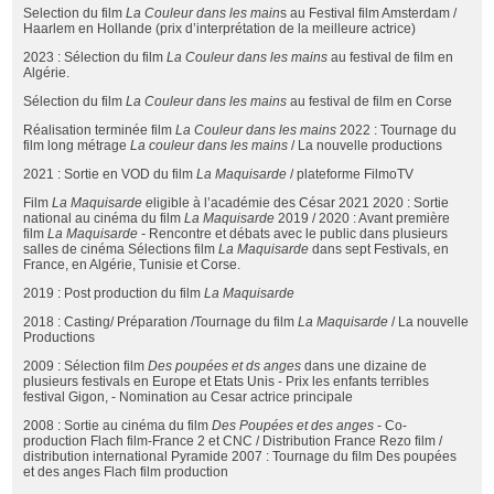
Selection du film
La Couleur dans les main
s au Festival film Amsterdam /
Haarlem en Hollande (prix d’interprétation de la meilleure actrice)
2023 : Sélection du film
La Couleur dans les mains
au festival de film en
Algérie.
Sélection du film
La Couleur dans les mains
au festival de film en Corse
Réalisation terminée film
La Couleur dans les mains
2022 : Tournage du
film long métrage
La couleur dans les mains
/ La nouvelle productions
2021 : Sortie en VOD du film
La Maquisarde
/ plateforme FilmoTV
Film
La Maquisarde e
ligible à l’académie des César 2021 2020 : Sortie
national au cinéma du film
La Maquisarde
2019 / 2020 : Avant première
film
La Maquisarde -
Rencontre et débats avec le public dans plusieurs
salles de cinéma Sélections film
La Maquisarde
dans sept Festivals, en
France, en Algérie, Tunisie et Corse.
2019 : Post production du film
La Maquisarde
2018 : Casting/ Préparation /Tournage du film
La Maquisarde
/ La nouvelle
Productions
2009 : Sélection film
Des poupées et ds anges
dans une dizaine de
plusieurs festivals en Europe et Etats Unis - Prix les enfants terribles
festival Gigon, - Nomination au Cesar actrice principale
2008 : Sortie au cinéma du film
Des Poupées et des anges
- Co-
production Flach film-France 2 et CNC / Distribution France Rezo film /
distribution international Pyramide 2007 : Tournage du film Des poupées
et des anges Flach film production