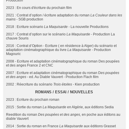
Production
2023 : En cours d'écriture du prochain film
2021 : Contrat d’option / écriture adaptation du roman
La Couleur dans les
mains
- SGB production
2018 : Ecriture scénario
La Maquisarde
- La nouvelle Productions
2017 : Contrat d’option sur le scénario
La Maquisarde
- Production La
chauve Souris
2016 : Contrat d’Option - Ecriture ( en résidence à Alger) du scénario et
adaptation cinématographique du livre
La Maquisarde
- Production
Magouric
2008 - Ecriture et adaptation cinématographique du roman Des poupées
et des anges France 2 et CNC
2007 : Ecriture et adaptation cinématographique du roman D
es poupées
et des anges
- ed. Au Diable Vauvert - Production Flach film
2002 : Réecriture du scénario
Trois étoiles
- Kien production
ROMANS / ESSAI / NOUVELLES
2023 : Ecriture du prochain roman
2015 : Sortie du roman
La Maquisarde
en Algérie, aux éditions Sedia
Reedition du roman
Des poupées et des anges,
en poche aux éditons au
diable Vauvert
2014 : Sortie du roman en France
La Maquisarde
aux éditions Grasset