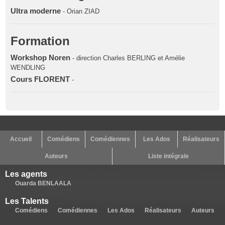
Ultra moderne
- Orian ZIAD
Formation
Workshop Noren
- direction Charles BERLING et Amélie
WENDLING
Cours FLORENT
-
Accueil
Comédiens
Comédiennes
Les Ados
Réalisateurs
Auteurs
Liste intégrale
Les agents
Ouarda BENLAALA
Les Talents
Comédiens
Comédiennes
Les Ados
Réalisateurs
Auteurs