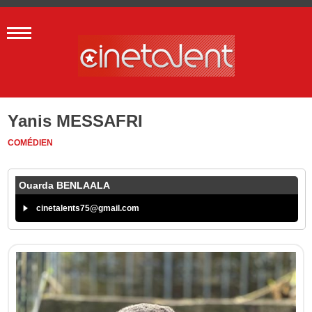
Yanis MESSAFRI
COMÉDIEN
Ouarda BENLAALA
cinetalents75@gmail.com