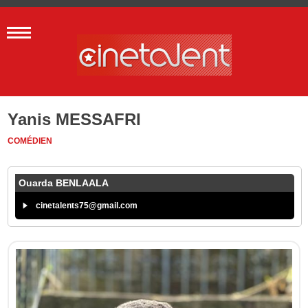
Yanis MESSAFRI
COMÉDIEN
Ouarda BENLAALA
cinetalents75@gmail.com