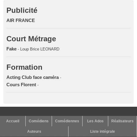
Publicité
AIR FRANCE
Court Métrage
Fake
- Loup Brice LEONARD
Formation
Acting Club face caméra
-
Cours Florent
-
Accueil
Comédiens
Comédiennes
Les Ados
Réalisateurs
Auteurs
Liste intégrale