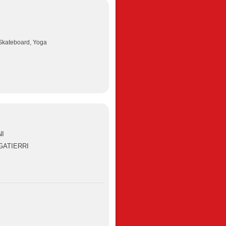
 Skateboard, Yoga
NI
EGATIERRI