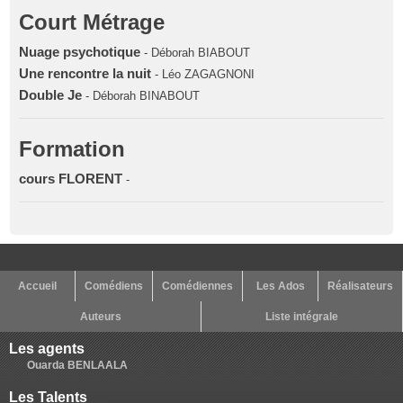
Court Métrage
Nuage psychotique
- Déborah BIABOUT
Une rencontre la nuit
- Léo ZAGAGNONI
Double Je
- Déborah BINABOUT
Formation
cours FLORENT
-
Accueil
Comédiens
Comédiennes
Les Ados
Réalisateurs
Auteurs
Liste intégrale
Les agents
Ouarda BENLAALA
Les Talents