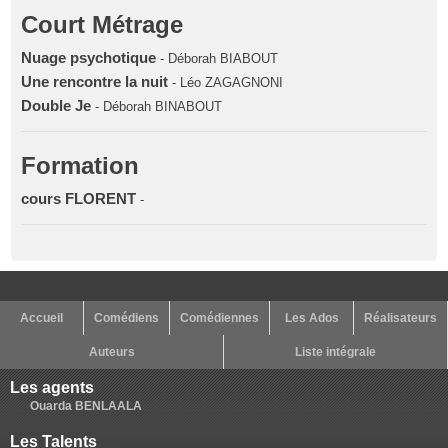
Court Métrage
Nuage psychotique
- Déborah BIABOUT
Une rencontre la nuit
- Léo ZAGAGNONI
Double Je
- Déborah BINABOUT
Formation
cours FLORENT
-
Accueil
Comédiens
Comédiennes
Les Ados
Réalisateurs
Auteurs
Liste intégrale
Les agents
Ouarda BENLAALA
Les Talents