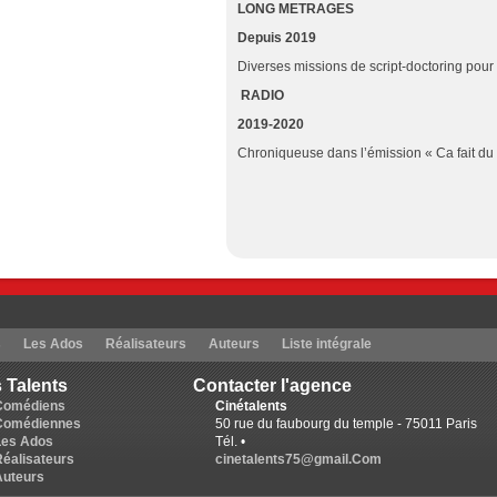
LONG METRAGES
Depuis 2019
Diverses missions de script-doctoring pou
RADIO
2019-2020
Chroniqueuse dans l’émission « Ca fait du
s
Les Ados
Réalisateurs
Auteurs
Liste intégrale
 Talents
Contacter l'agence
Comédiens
Cinétalents
Comédiennes
50 rue du faubourg du temple - 75011 Paris
Les Ados
Tél. •
Réalisateurs
cinetalents75@gmail.Com
Auteurs