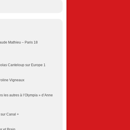
laude Mathieu – Paris 18
olas Canteloup sur Europe 1
aroline Vigneaux
s les autres à l’Olympia » d’Anne
 sur Canal +
r et Brain