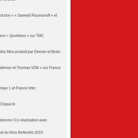
est bon » « Samedi Roumanoff » et
ans « Quotidien » sur TMC
blo Mira produit par Deezer et Brain
dénian et Thomas VDB » sur France
ope 1 et France Inter
Clique.tv
dienne / Co-réalisation avec
o Belleville 2015