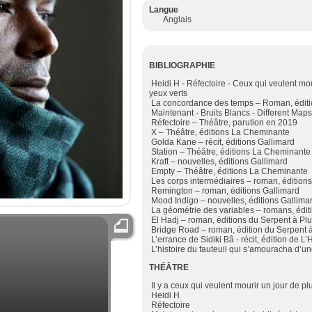
Langue
Anglais
BIBLIOGRAPHIE
Heidi H
-
Réfectoire
-
Ceux qui veulent mou
yeux verts
La concordance des
temps –
Roman, éditi
Maintenant - Bruits Blancs - Different Map
Réfectoire
–
Théâtre
, parution en 2019
X
– Théâtre, éditions La Cheminante
Golda Kane
– récit, éditions Gallimard
Station
– Théâtre, éditions La Cheminant
Kraft
– nouvelles, éditions Gallimard
Empty
– Théâtre, éditions La Cheminante
Les corps intermédiaires
– roman, édition
Remington
– roman, éditions Gallimard
Mood Indigo
– nouvelles, éditions Gallima
La géométrie
des variables
– romans,
édit
El Hadj
– roman, é
ditions du Serpent à P
Bridge
Road
– roman, édition du Serpent 
L’errance
de
Sidiki
Bâ
- récit, édition de L
L’histoire
du
fauteuil
qui s’amouracha d’u
THÉÂTRE
Il y a ceux qui veulent mourir un jour de pl
Heidi H
Réfectoire