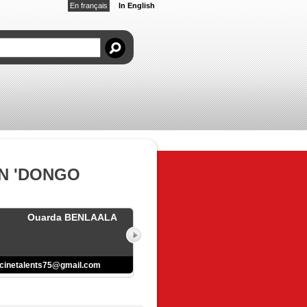
En français
In English
N 'DONGO
Ouarda BENLAALA
cinetalents75@gmail.com