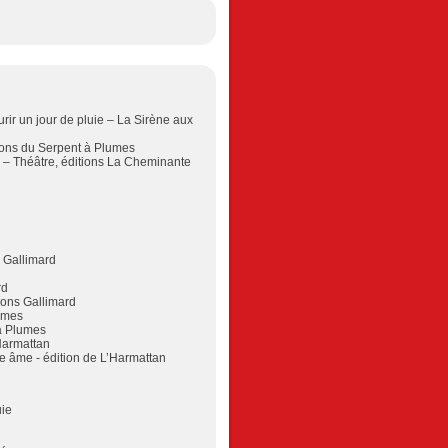
rir
un jour de pluie
–
La
Sirène
aux
ons du Serpent à Plumes
s
– Théâtre, éditions La Cheminante
e
s Gallimard
rd
ions Gallimard
lumes
à Plumes
’Harmattan
ne âme
- édition de
L’Harmattan
uie