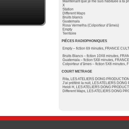
Maintenant que je me suis habituée à ta 
X
Station
Different Maps
Bruits blancs
Guatemala
Rosa Vermelha
(Colporteur d’âmes)
Empty
Territoire
PIÉCES RADIOPHONIQUES
Empty – fiction 69 minutes, FRANCE CU
Bruits Blancs
– fiction
10
X8 minutes, FR
Guatemala
– fiction 5X8 minutes
,
FRANCE
Colporteur d’âmes
– fiction 5X8 minute
COURT METRAGE
Rita
,
LES ATELIERS DONG
PRODUCTIO
J’ai préféré la nuit
,
LES ATELIERS DONG
Heidi H
,
LES ATELIERS DONG
PRODUCT
Different Maps
,
LES ATELIERS DONG
PR