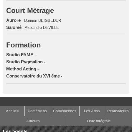
Court Métrage
Aurore
- Damien BEIGBEDER
Salomé
- Alexandre DEVILLE
Formation
Studio FAME
-
Studio Pygmalion
-
Method Acting
-
Conservatoire du XVI ème
-
Accueil
Comédiens
Comédiennes
Les Ados
Réalisateurs
Auteurs
Liste intégrale
Les agents