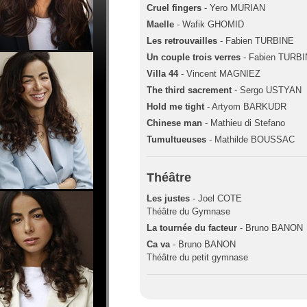
Cruel fingers
- Yero MURIAN
Maelle
- Wafik GHOMID
Les retrouvailles
- Fabien TURBINE
Un couple trois verres
- Fabien TURB
Villa 44
- Vincent MAGNIEZ
The third sacrement
- Sergo USTYAN
Hold me tight
- Artyom BARKUDR
Chinese man
- Mathieu di Stefano
Tumultueuses
- Mathilde BOUSSAC
Théâtre
Les justes
- Joel COTE
Théâtre du Gymnase
La tournée du facteur
- Bruno BANON
Ca va
- Bruno BANON
Théâtre du petit gymnase