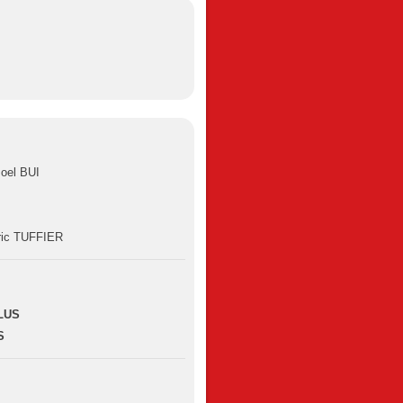
oel BUI
ric TUFFIER
PLUS
S