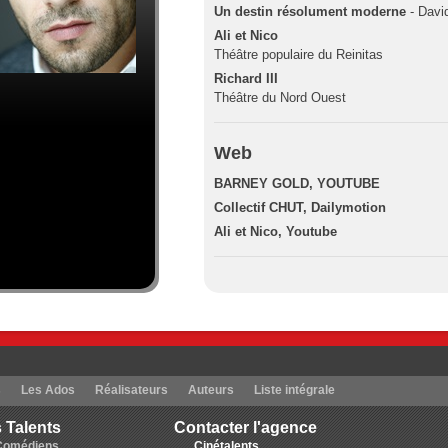
Un destin résolument moderne
- Davi
Ali et Nico
Théâtre populaire du Reinitas
Richard III
Théâtre du Nord Ouest
Web
BARNEY GOLD, YOUTUBE
Collectif CHUT, Dailymotion
Ali et Nico, Youtube
s
Les Ados
Réalisateurs
Auteurs
Liste intégrale
 Talents
Contacter l'agence
Comédiens
Cinétalents