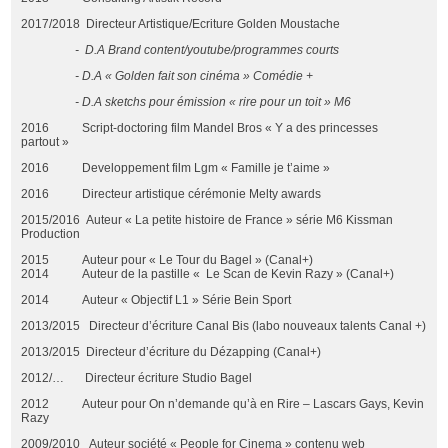
2017/2018 Directeur Artistique/Ecriture Golden Moustache
- D.A Brand content/youtube/programmes courts
- D.A « Golden fait son cinéma » Comédie +
- D.A sketchs pour émission « rire pour un toit » M6
2016 Script-doctoring film Mandel Bros « Y a des princesses
partout »
2016 Developpement film Lgm « Famille je t’aime »
2016 Directeur artistique cérémonie Melty awards
2015/2016 Auteur « La petite histoire de France » série M6 Kissman
Production
2015 Auteur pour « Le Tour du Bagel » (Canal+)
2014 Auteur de la pastille « Le Scan de Kevin Razy » (Canal+)
2014 Auteur « Objectif L1 » Série Bein Sport
2013/2015 Directeur d’écriture Canal Bis (labo nouveaux talents Canal +)
2013/2015 Directeur d’écriture du Dézapping (Canal+)
2012/… Directeur écriture Studio Bagel
2012 Auteur pour On n’demande qu’à en Rire – Lascars Gays, Kevin
Razy
2009/2010 Auteur société « People for Cinema » contenu web